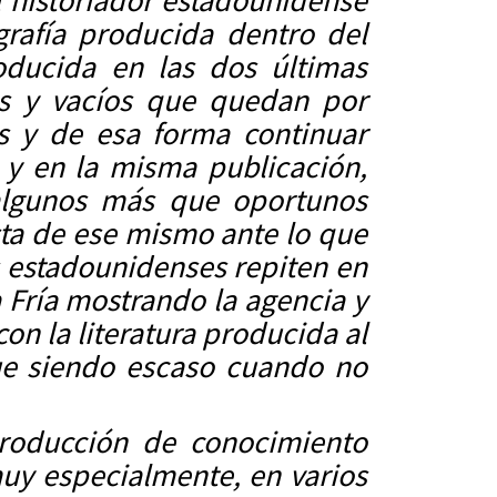
el historiador estadounidense
grafía producida dentro del
oducida en las dos últimas
os y vacíos que quedan por
as y de esa forma continuar
y en la misma publicación,
r algunos más que oportunos
sta de ese mismo ante lo que
s estadounidenses repiten en
a Fría mostrando la agencia y
n la literatura producida al
gue siendo escaso cuando no
producción de conocimiento
muy especialmente, en varios