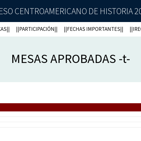
ESO CENTROAMERICANO DE HISTORIA 2021 
AS||
||PARTICIPACIÓN||
||FECHAS IMPORTANTES||
||IR
MESAS APROBADAS -t-