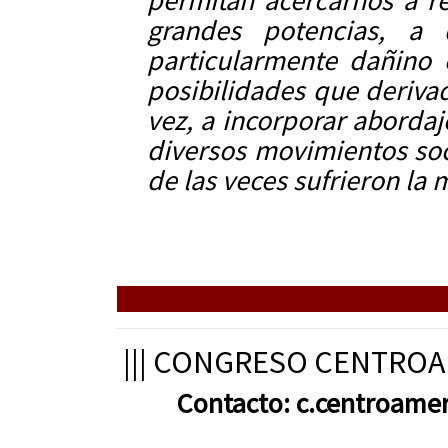
permitan acercarnos a re
grandes potencias, a d
particularmente dañino 
posibilidades que derivad
vez, a incorporar abordaj
diversos movimientos soc
de las veces sufrieron la m
||| CONGRESO CENTROAME
Contacto: c.centroam