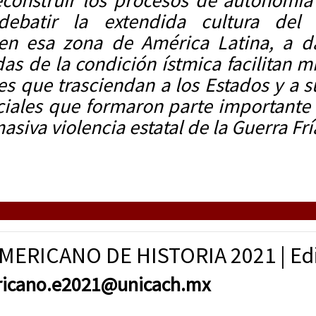
construir los procesos de autonomía 
ebatir la extendida cultura del 
en esa zona de América Latina, a da
as de la condición ístmica facilitan m
es que trasciendan a los Estados y a su
iales que formaron parte importante d
asiva violencia estatal de la Guerra Frí
RICANO DE HISTORIA 2021 | Edici
ericano.e2021@unicach.mx