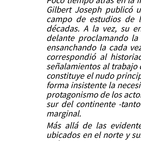
Poco tiempo atrás en la i
Gilbert Joseph publicó u
campo de estudios de l
décadas. A la vez, su e
delante proclamando la 
ensanchando la cada vez
correspondió al histori
señalamientos al trabajo
constituye el nudo princ
forma insistente la neces
protagonismo de los actor
sur del continente -tan
marginal.
Más allá de las evident
ubicados en el norte y su