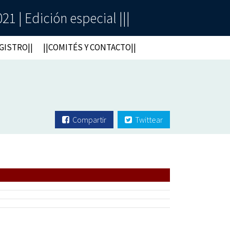
| Edición especial |||
EGISTRO||
||COMITÉS Y CONTACTO||
Compartir
Twittear