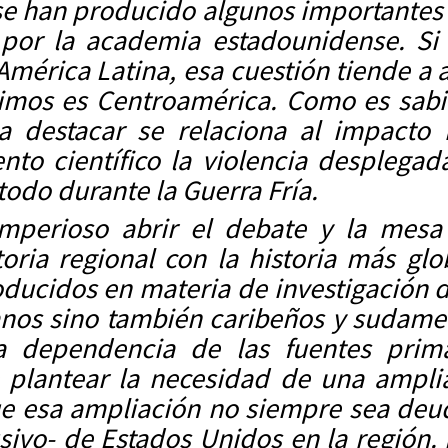
 se han producido algunos importante
 por la academia estadounidense. Si 
América Latina, esa cuestión tiende a
erimos es Centroamérica. Como es sab
a destacar se relaciona al impacto 
to científico la violencia desplegada
odo durante la Guerra Fría.
mperioso abrir el debate y la mesa 
toria regional con la historia más gl
ducidos en materia de investigación d
os sino también caribeños y sudameri
a dependencia de las fuentes prima
e plantear la necesidad de una amplia
ue esa ampliación no siempre sea deud
sivo- de Estados Unidos en la región. 