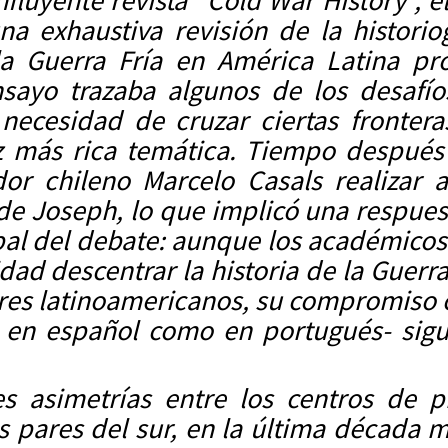
nfluyente revista “Cold War History”, 
na exhaustiva revisión de la historio
a Guerra Fría en América Latina pr
nsayo trazaba algunos de los desafí
necesidad de cruzar ciertas fronter
 más rica temática. Tiempo después 
ador chileno Marcelo Casals realiza
 de Joseph, lo que implicó una respue
ipal del debate: aunque los académico
idad descentrar la historia de la Guerr
es latinoamericanos, su compromiso co
to en español como en portugués- si
es asimetrías entre los centros de 
s pares del sur, en la última década 