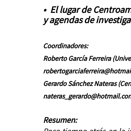
•
El lugar de Centroam
y agendas de investig
Coordinadores:
Roberto García Ferreira (Univ
robertogarciaferreira@hotma
Gerardo Sánchez Nateras (Cen
nateras_gerardo@hotmail.co
Resumen: