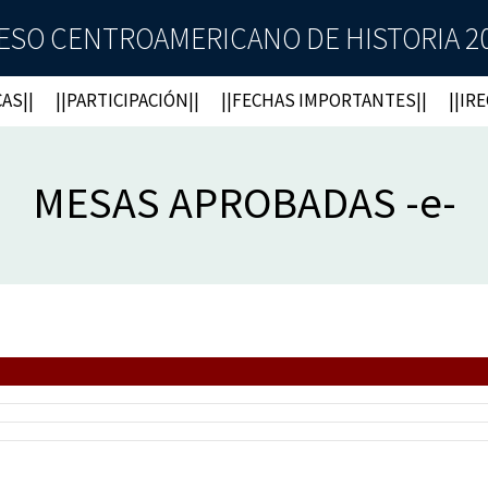
ESO CENTROAMERICANO DE HISTORIA 2021 
AS||
||PARTICIPACIÓN||
||FECHAS IMPORTANTES||
||IR
MESAS APROBADAS -e-